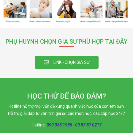
PHỤ HUYNH CHỌN GIA SƯ PHÙ HỢP TẠI ĐÂY
LINK - CHỌN GIA SƯ
HỌC THỬ ĐỂ BẢO ĐẢM?
Hotline hỗ trợ mọi vấn đề xung quanh việc học của con em bạn.
Hỗ trợ giải đáp tư vấn tìm gia sư các môn học, các cấp học 24/7
Hotline:
090 333 1985 - 09 87 87 0217