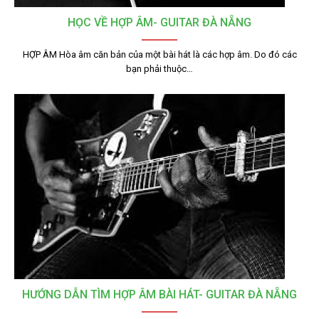
HỌC VỀ HỢP ÂM- GUITAR ĐÀ NẴNG
HỢP ÂM Hòa âm căn bản của một bài hát là các hợp âm. Do đó các
bạn phải thuộc…
HƯỚNG DẪN TÌM HỢP ÂM BÀI HÁT- GUITAR ĐÀ NẴNG