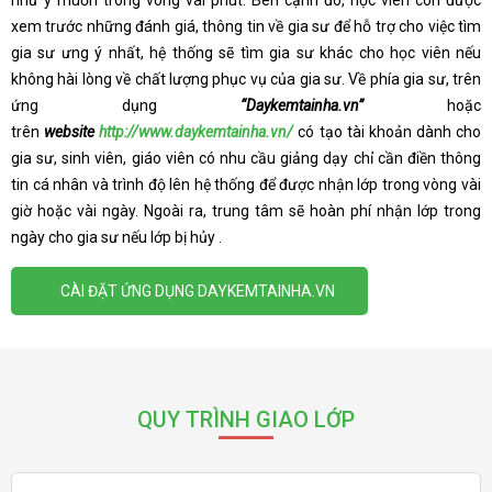
xem trước những đánh giá, thông tin về gia sư để hỗ trợ cho việc tìm
gia sư ưng ý nhất, hệ thống sẽ tìm gia sư khác cho học viên nếu
không hài lòng về chất lượng phục vụ của gia sư. Về phía gia sư, trên
ứng dụng
“Daykemtainha.vn”
hoặc
trên
website
http://www.daykemtainha.vn/
có tạo tài khoản dành cho
gia sư, sinh viên, giáo viên có nhu cầu giảng dạy chỉ cần điền thông
tin cá nhân và trình độ lên hệ thống để được nhận lớp trong vòng vài
giờ hoặc vài ngày. Ngoài ra, trung tâm sẽ hoàn phí nhận lớp trong
ngày cho gia sư nếu lớp bị hủy .
CÀI ĐẶT ỨNG DỤNG DAYKEMTAINHA.VN
QUY TRÌNH GIAO LỚP