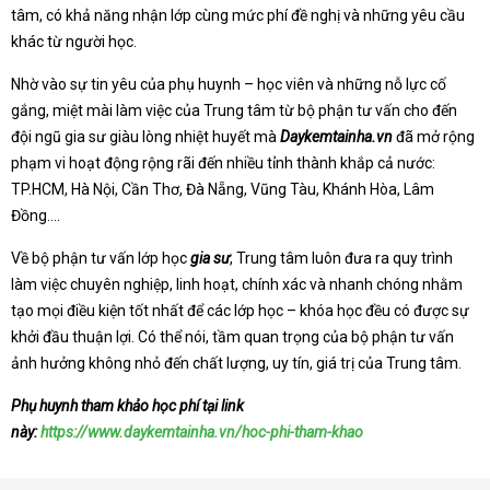
tâm, có khả năng nhận lớp cùng mức phí đề nghị và những yêu cầu
khác từ người học.
Nhờ vào sự tin yêu của phụ huynh – học viên và những nỗ lực cố
gắng, miệt mài làm việc của Trung tâm từ bộ phận tư vấn cho đến
đội ngũ gia sư giàu lòng nhiệt huyết mà
Daykemtainha.vn
đã mở rộng
phạm vi hoạt động rộng rãi đến nhiều tỉnh thành khắp cả nước:
TP.HCM, Hà Nội, Cần Thơ, Đà Nẵng, Vũng Tàu, Khánh Hòa, Lâm
Đồng….
Về bộ phận tư vấn lớp học
gia sư
, Trung tâm luôn đưa ra quy trình
làm việc chuyên nghiệp, linh hoạt, chính xác và nhanh chóng nhằm
tạo mọi điều kiện tốt nhất để các lớp học – khóa học đều có được sự
khởi đầu thuận lợi. Có thể nói, tầm quan trọng của bộ phận tư vấn
ảnh hưởng không nhỏ đến chất lượng, uy tín, giá trị của Trung tâm.
Phụ huynh tham khảo học phí tại link
này:
https://www.daykemtainha.vn/hoc-phi-tham-khao