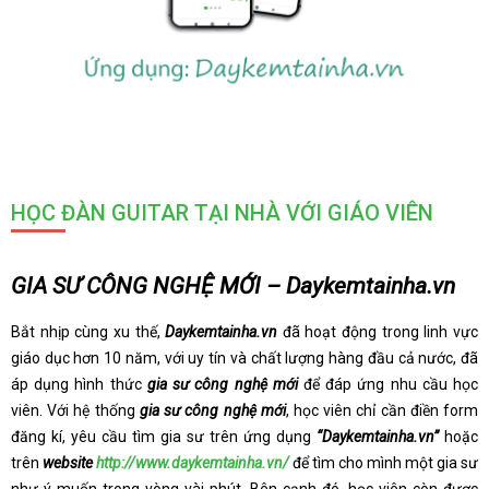
HỌC ĐÀN GUITAR TẠI NHÀ VỚI GIÁO VIÊN
GIA SƯ CÔNG NGHỆ MỚI – Daykemtainha.vn
Bắt nhịp cùng xu thế,
Daykemtainha.vn
đã hoạt động trong linh vực
giáo dục hơn 10 năm, với uy tín và chất lượng hàng đầu cả nước, đã
áp dụng hình thức
gia sư công nghệ mới
để đáp ứng nhu cầu học
viên. Với hệ thống
gia sư công nghệ mới
, học viên chỉ cần điền form
đăng kí, yêu cầu tìm gia sư trên ứng dụng
“Daykemtainha.vn”
hoặc
trên
website
http://www.daykemtainha.vn/
để tìm cho mình một gia sư
như ý muốn trong vòng vài phút. Bên cạnh đó, học viên còn được