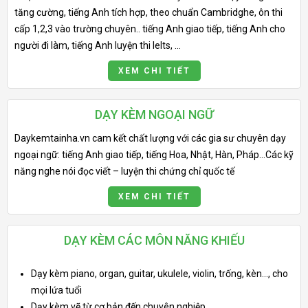
tăng cường, tiếng Anh tích hợp, theo chuẩn Cambridghe, ôn thi
cấp 1,2,3 vào trường chuyên.. tiếng Anh giao tiếp, tiếng Anh cho
người đi làm, tiếng Anh luyện thi Ielts, ...
XEM CHI TIẾT
DẠY KÈM NGOẠI NGỮ
Daykemtainha.vn cam kết chất lượng với các gia sư chuyên dạy
ngoại ngữ: tiếng Anh giao tiếp, tiếng Hoa, Nhật, Hàn, Pháp…Các kỹ
năng nghe nói đọc viết – luyện thi chứng chỉ quốc tế
XEM CHI TIẾT
DẠY KÈM CÁC MÔN NĂNG KHIẾU
Dạy kèm piano, organ, guitar, ukulele, violin, trống, kèn..., cho
mọi lứa tuổi
Dạy kèm vẽ từ cơ bản đến chuyên nghiệp