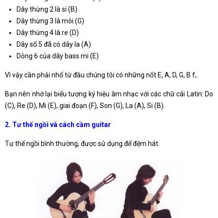
Dây thừng 2 là si (B)
Dây thừng 3 là môi (G)
Dây thừng 4 là re (D)
Dây số 5 đã có dây la (A)
Dòng 6 của dây bass mi (E)
Vì vậy cần phải nhổ từ đầu chúng tôi có những nốt E, A, D, G, B f,.
Bạn nên nhớ lại biểu tượng ký hiệu âm nhạc với các chữ cái Latin: Do
(C), Re (D), Mi (E), giai đoạn (F), Son (G), La (A), Si (B).
2. Tư thế ngồi và cách cầm guitar
Tư thế ngồi bình thường, được sử dụng để đệm hát.