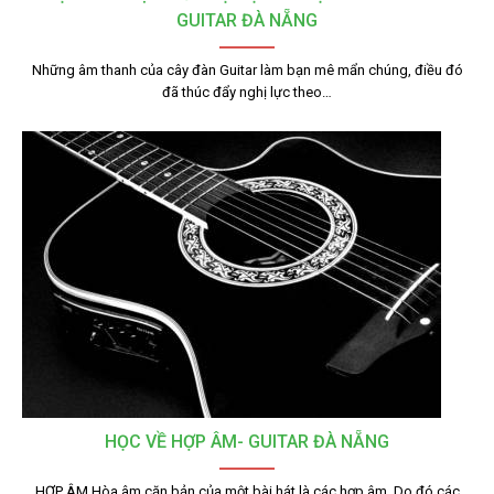
GUITAR ĐÀ NẴNG
Những âm thanh của cây đàn Guitar làm bạn mê mẩn chúng, điều đó
đã thúc đẩy nghị lực theo…
HỌC VỀ HỢP ÂM- GUITAR ĐÀ NẴNG
HỢP ÂM Hòa âm căn bản của một bài hát là các hợp âm. Do đó các