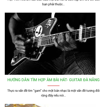
bạn phải thuộc…
HƯỚNG DẪN TÌM HỢP ÂM BÀI HÁT- GUITAR ĐÀ NẴNG
Thực ra vấn đề tìm “gam” cho một bản nhạc là một vấn đề tương đối
rộng đấy nếu nói…