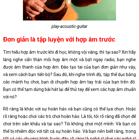
play-acoustic-guitar
Đơn giản là tập luyện với hợp âm trước
Tìm hiểu hợp âm trước khi đi học, không vội vàng, thì tại sao? Xin hãy
lắng nghe cẩn thận mỗi hợp âm một và bật ngay radio, bạn nghe
được âm thanh của hợp âm. Đào tạo tai của bạn đơn giản như vậy,
và xem cách bạn tiến bộ? Sau đó, khi nghe trình độ, tập thể dục bằng
các mảnh họ chơi, bạn di chuyển hợp âm tay trái của bạn trên đó.
Bạn có thể tạm dừng bài hát lại để thử tay để xem các hợp âm chuẩn
với nó?
Rõ ràng là khác với sự hoàn hảo và bạn cũng có thể lựa chọn. Hoặc
rõ ràng hoặc chơi các trò chơi hoàn hảo. Là tôi, tôi rõ ràng đã chọn để
chơi trên sân khấu và tại sao? Tôi không chơi một mình. Và bạn có
thể bị nhiễm độc với tất cả sự hoàn hảo. Và bạn nên biết rằng, trong
tất cả các chương trình trước đây, rõ ràng là nghệ sĩ chơi các nghệ sĩ