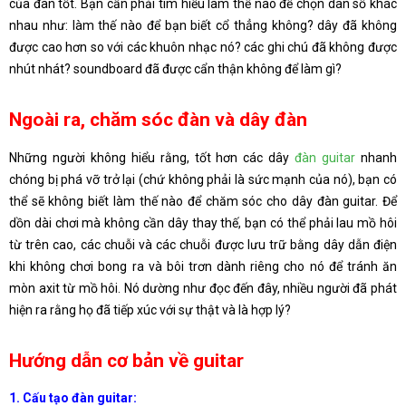
của đàn tốt. Bạn cần phải tìm hiểu làm thế nào để chọn dân số khác
nhau như: làm thế nào để bạn biết cổ thẳng không? dây đã không
được cao hơn so với các khuôn nhạc nó? các ghi chú đã không được
nhút nhát? soundboard đã được cẩn thận không để làm gì?
Ngoài ra, chăm sóc đàn và dây đàn
Những người không hiểu rằng, tốt hơn các dây
đàn guitar
nhanh
chóng bị phá vỡ trở lại (chứ không phải là sức mạnh của nó), bạn có
thể sẽ không biết làm thế nào để chăm sóc cho dây đàn guitar. Để
dồn dài chơi mà không cần dây thay thế, bạn có thể phải lau mồ hôi
từ trên cao, các chuỗi và các chuỗi được lưu trữ bằng dây dẫn điện
khi không chơi bong ra và bôi trơn dành riêng cho nó để tránh ăn
mòn axit từ mồ hôi. Nó dường như đọc đến đây, nhiều người đã phát
hiện ra rằng họ đã tiếp xúc với sự thật và là hợp lý?
Hướng dẫn cơ bản về guitar
1. Cấu tạo đàn guitar: