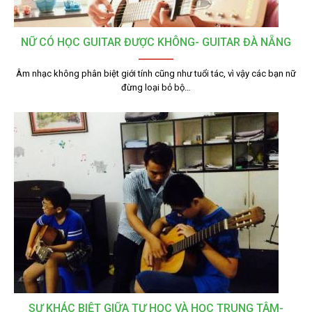
NỮ CÓ HỌC GUITAR ĐƯỢC KHÔNG- GUITAR ĐÀ NẴNG
Âm nhạc không phân biệt giới tính cũng như tuổi tác, vì vậy các bạn nữ
đừng loại bỏ bộ…
SỰ KHÁC BIỆT GIỮA TỰ HỌC VÀ HỌC TRUNG TÂM-