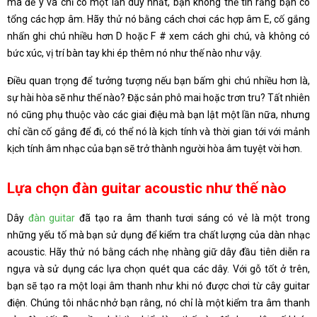
mà để ý và chỉ có một lần duy nhất, bạn không thể tin rằng bạn có
tổng các hợp âm. Hãy thử nó bằng cách chơi các hợp âm E, cố gắng
nhấn ghi chú nhiều hơn D hoặc F # xem cách ghi chú, và không có
bức xúc, vị trí bàn tay khi ép thêm nó như thế nào như vậy.
Điều quan trọng để tưởng tượng nếu bạn bấm ghi chú nhiều hơn là,
sự hài hòa sẽ như thế nào? Đặc sản phô mai hoặc trơn tru? Tất nhiên
nó cũng phụ thuộc vào các giai điệu mà bạn lật một lần nữa, nhưng
chỉ cần cố gắng để đi, có thể nó là kịch tính và thời gian tới với mảnh
kịch tính âm nhạc của bạn sẽ trở thành người hòa âm tuyệt vời hơn.
Lựa chọn đàn guitar acoustic như thế nào
Dây
đàn guitar
đã tạo ra âm thanh tươi sáng có vẻ là một trong
những yếu tố mà bạn sử dụng để kiểm tra chất lượng của dàn nhạc
acoustic. Hãy thử nó bằng cách nhẹ nhàng giữ dây đầu tiên diễn ra
ngựa và sử dụng các lựa chọn quét qua các dây. Với gỗ tốt ở trên,
bạn sẽ tạo ra một loại âm thanh như khi nó được chơi từ cây guitar
điện. Chúng tôi nhắc nhở bạn rằng, nó chỉ là một kiểm tra âm thanh