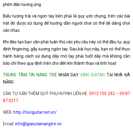
phím đàn tương ứng.
Biểu tượng trái và ngón tay bên phải là quy ước chung, trên các bài
hát đó được sử dụng để hướng dẫn người chơi có thể dễ dàng chơi
các nhạc.
Khi đào tạo bạn cần phải tuân thủ các yêu cầu này có thể đầu tư, quy
định fingering, gãy xương ngón tay. Sau bài học này, bạn có thể thực
hành bằng cách sử dụng dây mở tay phải tuốt dây mà không cần
báo chí theo quy định trên cho đến khi thành thạo và linh hoạt.
TRUNG TÂM TÀI NĂNG TRẺ
NHẬN DẠY
ĐÀN GUITAR
TẠI NHÀ ĐÀ
NẴNG
CẦN TƯ VẤN THÊM QUÝ PHỤ HUYNH LIÊN HỆ:
0913 150 242 – 09 87
87 0217
WEB:
http://hocguitar.net.vn/
Email:
info@giasutainangtre.vn