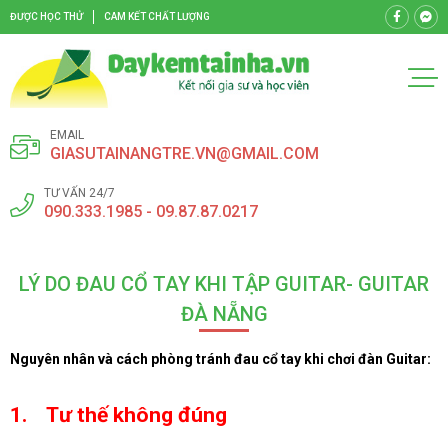
ĐƯỢC HỌC THỬ
CAM KẾT CHẤT LƯỢNG
EMAIL
GIASUTAINANGTRE.VN@GMAIL.COM
TƯ VẤN 24/7
090.333.1985 - 09.87.87.0217
LÝ DO ĐAU CỔ TAY KHI TẬP GUITAR- GUITAR
ĐÀ NẴNG
Nguyên nhân và cách phòng tránh đau cổ tay khi chơi đàn Guitar:
1. Tư thế không đúng