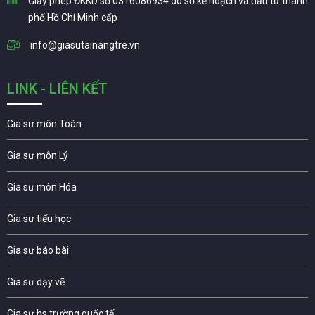
Giấy phép ĐKKD số 0316086934 do sở kế hoạch và đầu tư thành
phố Hồ Chí Minh cấp
info@giasutainangtre.vn
LINK - LIÊN KẾT
Gia sư môn Toán
Gia sư môn Lý
Gia sư môn Hóa
Gia sư tiểu học
Gia sư báo bài
Gia sư dạy vẽ
Gia sư hs trường quốc tế