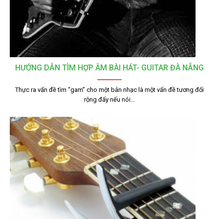
HƯỚNG DẪN TÌM HỢP ÂM BÀI HÁT- GUITAR ĐÀ NẴNG
Thực ra vấn đề tìm “gam” cho một bản nhạc là một vấn đề tương đối
rộng đấy nếu nói…