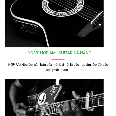
HỌC VỀ HỢP ÂM- GUITAR ĐÀ NẴNG
HỢP ÂM Hòa âm căn bản của một bài hát là các hợp âm. Do đó các
bạn phải thuộc…