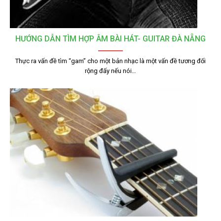
HƯỚNG DẪN TÌM HỢP ÂM BÀI HÁT- GUITAR ĐÀ NẴNG
Thực ra vấn đề tìm “gam” cho một bản nhạc là một vấn đề tương đối
rộng đấy nếu nói…