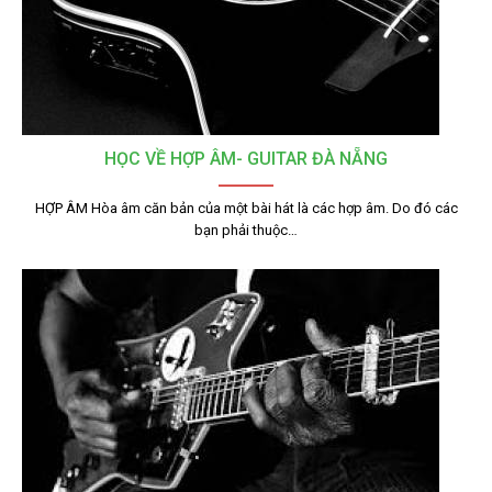
HỌC VỀ HỢP ÂM- GUITAR ĐÀ NẴNG
HỢP ÂM Hòa âm căn bản của một bài hát là các hợp âm. Do đó các
bạn phải thuộc…