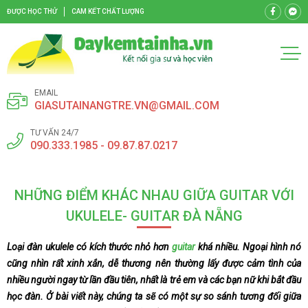
ĐƯỢC HỌC THỬ
CAM KẾT CHẤT LƯỢNG
EMAIL
GIASUTAINANGTRE.VN@GMAIL.COM
TƯ VẤN 24/7
090.333.1985 - 09.87.87.0217
NHỮNG ĐIỂM KHÁC NHAU GIỮA GUITAR VỚI
UKULELE- GUITAR ĐÀ NẴNG
Loại đàn ukulele có kích thước nhỏ hơn
guitar
khá nhiều. Ngoại hình nó
cũng nhìn rất xinh xắn, dễ thương nên thường lấy được cảm tình của
nhiều người ngay từ lần đầu tiên, nhất là trẻ em và các bạn nữ khi bắt đầu
học đàn. Ở bài viết này, chúng ta sẽ có một sự so sánh tương đối giữa