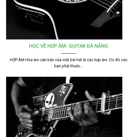
HỌC VỀ HỢP ÂM- GUITAR ĐÀ NẴNG
HỢP ÂM Hòa âm căn bản của một bài hát là các hợp âm. Do đó các
bạn phải thuộc…