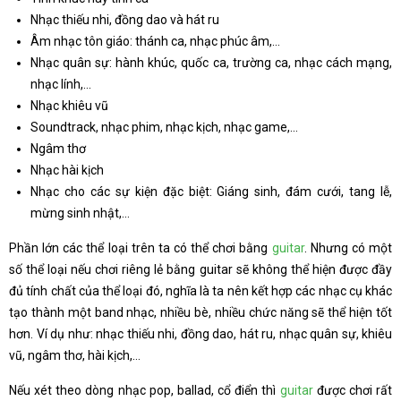
Nhạc thiếu nhi, đồng dao và hát ru
Âm nhạc tôn giáo: thánh ca, nhạc phúc âm,…
Nhạc quân sự: hành khúc, quốc ca, trường ca, nhạc cách mạng,
nhạc lính,…
Nhạc khiêu vũ
Soundtrack, nhạc phim, nhạc kịch, nhạc game,…
Ngâm thơ
Nhạc hài kịch
Nhạc cho các sự kiện đặc biệt: Giáng sinh, đám cưới, tang lễ,
mừng sinh nhật,…
Phần lớn các thể loại trên ta có thể chơi bằng
guitar
. Nhưng có một
số thể loại nếu chơi riêng lẻ bằng guitar sẽ không thể hiện được đầy
đủ tính chất của thể loại đó, nghĩa là ta nên kết hợp các nhạc cụ khác
tạo thành một band nhạc, nhiều bè, nhiều chức năng sẽ thể hiện tốt
hơn. Ví dụ như: nhạc thiếu nhi, đồng dao, hát ru, nhạc quân sự, khiêu
vũ, ngâm thơ, hài kịch,…
Nếu xét theo dòng nhạc pop, ballad, cổ điển thì
guitar
được chơi rất