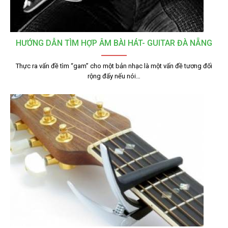
HƯỚNG DẪN TÌM HỢP ÂM BÀI HÁT- GUITAR ĐÀ NẴNG
Thực ra vấn đề tìm “gam” cho một bản nhạc là một vấn đề tương đối
rộng đấy nếu nói…