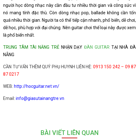
người học dòng nhạc này cần đầu tư nhiều thời gian và công sức vì
nó mang tính đặc thù. Còn dòng nhạc pop, ballade không cần tốn
quá nhiều thời gian. Người ta có thể tiếp cận nhanh, phổ biến, dễ chơi,
dễ học, phù hợp với đại chúng. Nên guitar chơi thể loại này được xem
là phổ biến nhất.
TRUNG TÂM TÀI NĂNG TRẺ
NHẬN DẠY
ĐÀN GUITAR
TẠI NHÀ ĐÀ
NẴNG
CẦN TƯ VẤN THÊM QUÝ PHỤ HUYNH LIÊN HỆ:
0913 150 242 – 09 87
87 0217
WEB:
http://hocguitar.net.vn/
Email:
info@giasutainangtre.vn
BÀI VIẾT LIÊN QUAN